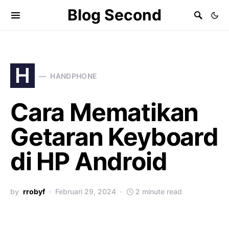
Blog Second
H
HANDPHONE
Cara Mematikan
Getaran Keyboard
di HP Android
by
rrobyf
Februari 29, 2024
2 minute read