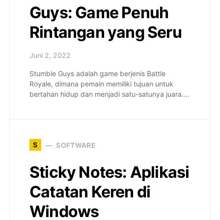
Guys: Game Penuh
Rintangan yang Seru
Juni 2, 2022
Stumble Guys adalah game berjenis Battle
Royale, dimana pemain memiliki tujuan untuk
bertahan hidup dan menjadi satu-satunya juara.…
S
SOFTWARE
Sticky Notes: Aplikasi
Catatan Keren di
Windows