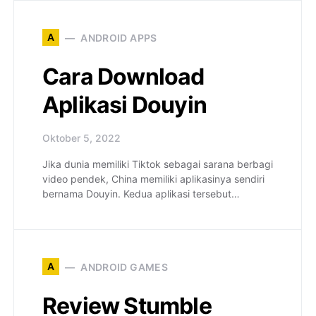
A
ANDROID APPS
Cara Download
Aplikasi Douyin
Oktober 5, 2022
Jika dunia memiliki Tiktok sebagai sarana berbagi
video pendek, China memiliki aplikasinya sendiri
bernama Douyin. Kedua aplikasi tersebut…
A
ANDROID GAMES
Review Stumble