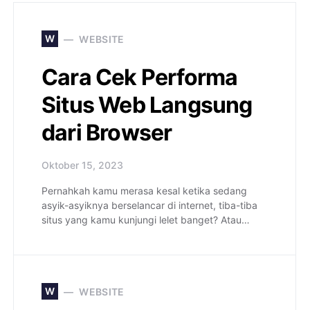
W
WEBSITE
Cara Cek Performa
Situs Web Langsung
dari Browser
Oktober 15, 2023
Pernahkah kamu merasa kesal ketika sedang
asyik-asyiknya berselancar di internet, tiba-tiba
situs yang kamu kunjungi lelet banget? Atau…
W
WEBSITE