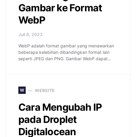
Gambar ke Format
WebP
Juli 8, 2023
WebP adalah format gambar yang menawarkan
beberapa kelebihan dibandingkan format lain
seperti JPEG dan PNG. Gambar WebP dapat…
W
WEBSITE
Cara Mengubah IP
pada Droplet
Digitalocean