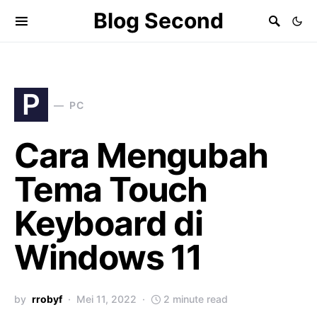
Blog Second
P
PC
Cara Mengubah
Tema Touch
Keyboard di
Windows 11
by
rrobyf
Mei 11, 2022
2 minute read