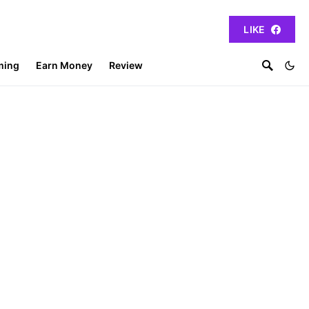
LIKE
ming
Earn Money
Review