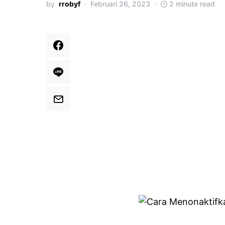
by
rrobyf
Februari 26, 2023
2 minute read