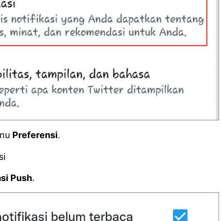
enu
Preferensi
.
asi Push
.