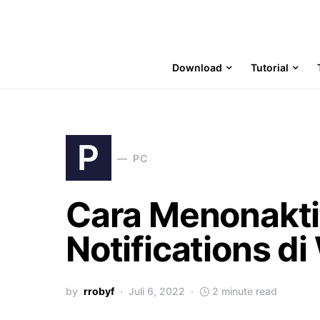
Download
Tutorial
P
PC
Cara Menonakti
Notifications d
by
rrobyf
Juli 6, 2022
2 minute read