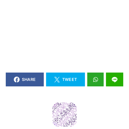
SHARE
TWEET