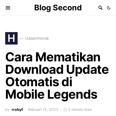
Blog Second
H
HANDPHONE
Cara Mematikan
Download Update
Otomatis di
Mobile Legends
by
rrobyf
Februari 15, 2023
2 minute read