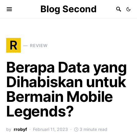
Blog Second
R
REVIEW
Berapa Data yang
Dihabiskan untuk
Bermain Mobile
Legends?
by
rrobyf
Februari 11, 2023
3 minute read