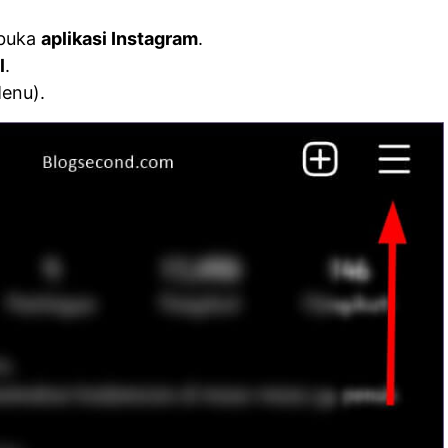
 buka
aplikasi Instagram
.
l
.
enu).