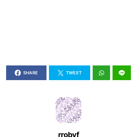
SHARE
TWEET
rrobyf