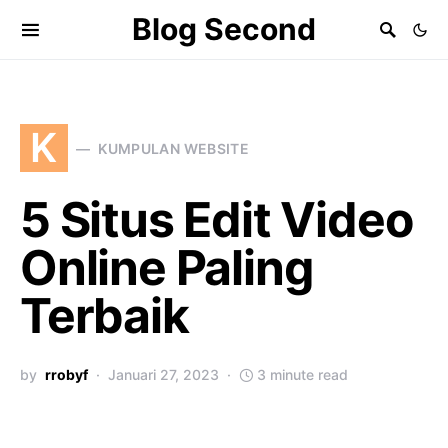
Blog Second
K
KUMPULAN WEBSITE
5 Situs Edit Video
Online Paling
Terbaik
by
rrobyf
Januari 27, 2023
3 minute read