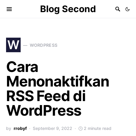
Blog Second
W
WORDPRESS
Cara
Menonaktifkan
RSS Feed di
WordPress
by
rrobyf
September 9, 2022
2 minute read