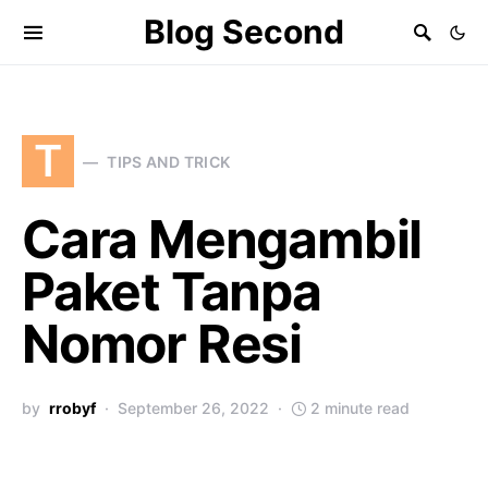
Blog Second
T
TIPS AND TRICK
Cara Mengambil
Paket Tanpa
Nomor Resi
by
rrobyf
September 26, 2022
2 minute read