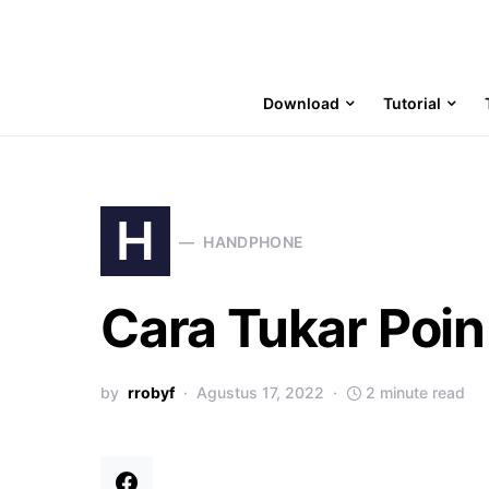
Download
Tutorial
H
HANDPHONE
Cara Tukar Poin
by
rrobyf
Agustus 17, 2022
2 minute read