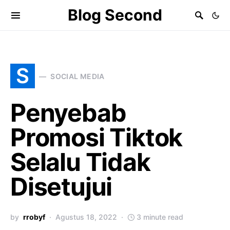
Blog Second
S
SOCIAL MEDIA
Penyebab
Promosi Tiktok
Selalu Tidak
Disetujui
by
rrobyf
Agustus 18, 2022
3 minute read