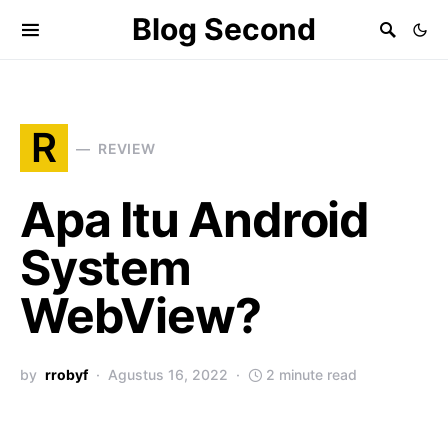
Blog Second
R
REVIEW
Apa Itu Android
System
WebView?
by
rrobyf
Agustus 16, 2022
2 minute read