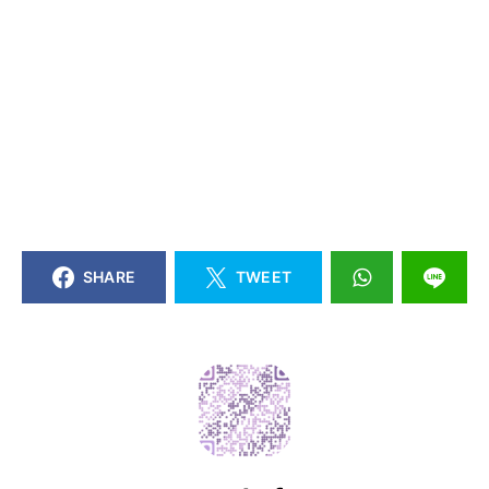
SHARE
TWEET