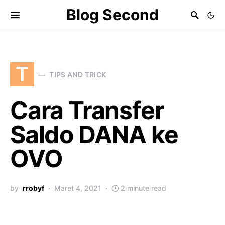
Blog Second
T
TIPS AND TRICK
Cara Transfer
Saldo DANA ke
OVO
by
rrobyf
Maret 4, 2021
2 minute read