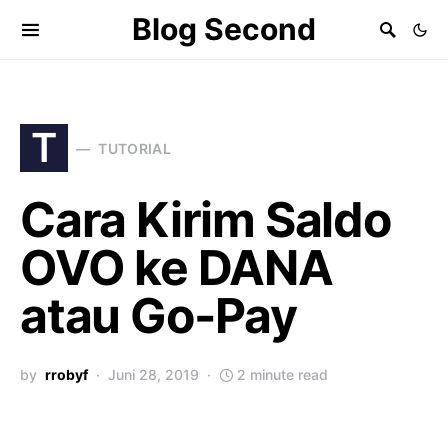
Blog Second
T
TUTORIAL
Cara Kirim Saldo
OVO ke DANA
atau Go-Pay
by
rrobyf
Juni 28, 2019
2 minute read