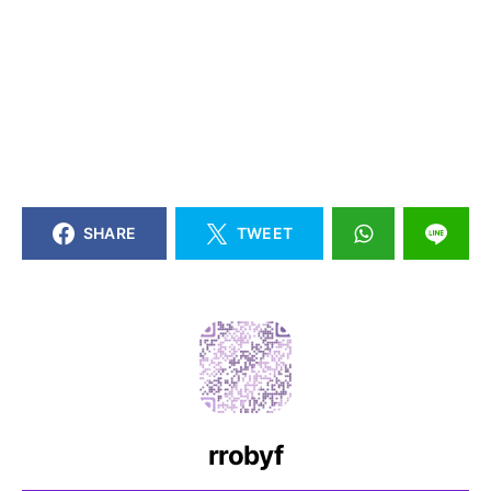
SHARE
TWEET
rrobyf