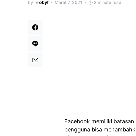
by
rrobyf
Maret 7, 2021
2 minute read
Facebook memiliki batasan 
pengguna bisa menambahk