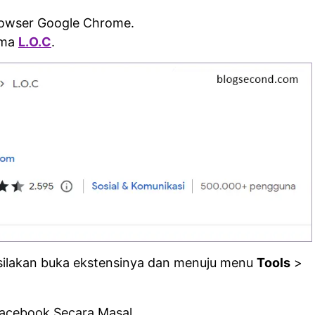
owser Google Chrome.
ama
L.O.C
.
 silakan buka ekstensinya dan menuju menu
Tools
>