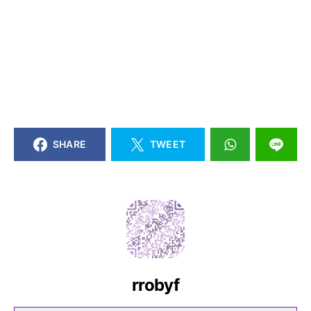
SHARE
TWEET
rrobyf