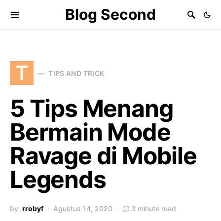
Blog Second
T
TIPS AND TRICK
5 Tips Menang
Bermain Mode
Ravage di Mobile
Legends
by
rrobyf
Agustus 14, 2020
3 minute read