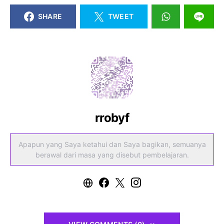
SHARE
TWEET
rrobyf
Apapun yang Saya ketahui dan Saya bagikan, semuanya
berawal dari masa yang disebut pembelajaran.