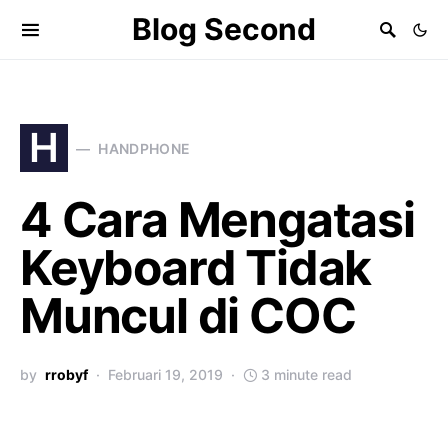
Blog Second
H
HANDPHONE
4 Cara Mengatasi
Keyboard Tidak
Muncul di COC
by
rrobyf
Februari 19, 2019
3 minute read