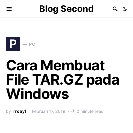
Blog Second
P
PC
Cara Membuat
File TAR.GZ pada
Windows
by
rrobyf
Februari 17, 2019
2 minute read