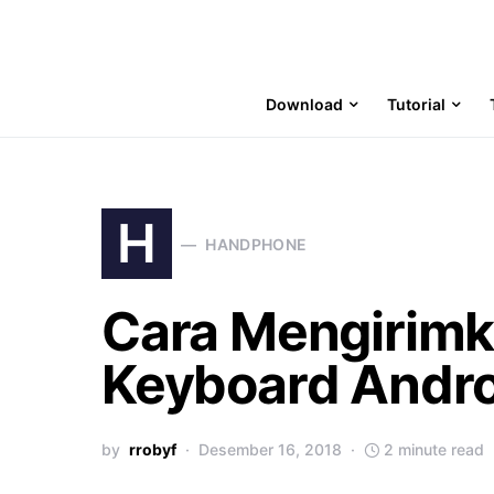
Download
Tutorial
H
HANDPHONE
Cara Mengirimk
Keyboard Andro
by
rrobyf
Desember 16, 2018
2 minute read