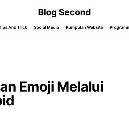
Blog Second
Tips And Trick
Social Media
Kumpulan Website
Program
an Emoji Melalui
id