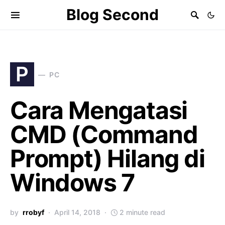
Blog Second
P
PC
Cara Mengatasi
CMD (Command
Prompt) Hilang di
Windows 7
by
rrobyf
April 14, 2018
2 minute read