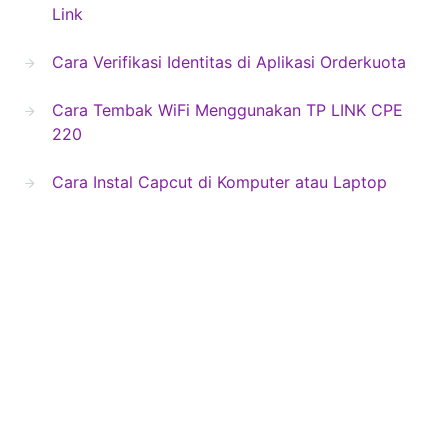
Link
Cara Verifikasi Identitas di Aplikasi Orderkuota
Cara Tembak WiFi Menggunakan TP LINK CPE
220
Cara Instal Capcut di Komputer atau Laptop
Blog Second
Copyright © 2024 Blogsecond.com
About Us
Contact Us
Privacy Policy