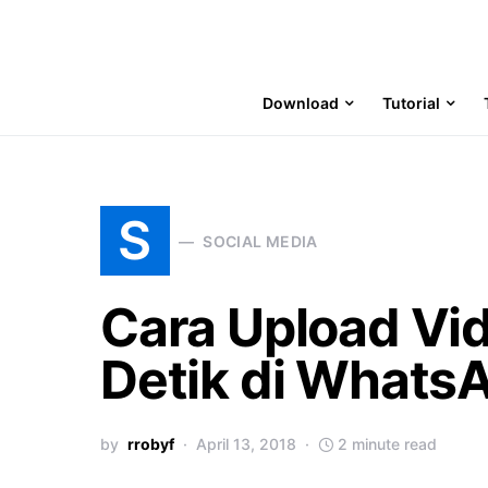
Download
Tutorial
S
SOCIAL MEDIA
Cara Upload Vid
Detik di Whats
by
rrobyf
April 13, 2018
2 minute read