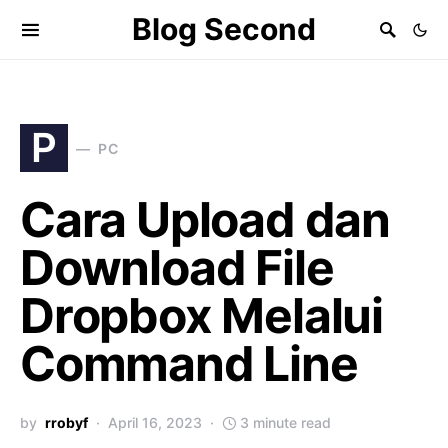
Blog Second
P
PC
Cara Upload dan
Download File
Dropbox Melalui
Command Line
by
rrobyf
April 16, 2023
3 minute read