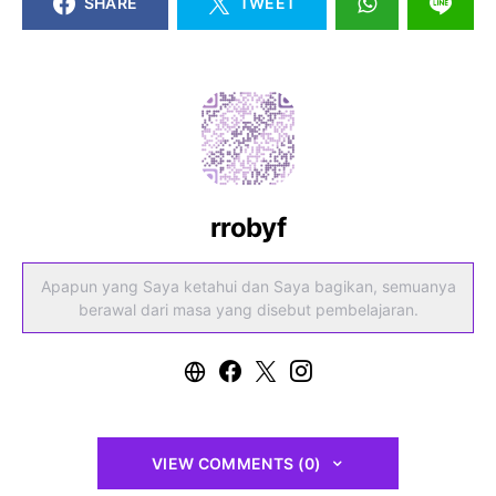
SHARE
TWEET
rrobyf
Apapun yang Saya ketahui dan Saya bagikan, semuanya
berawal dari masa yang disebut pembelajaran.
VIEW COMMENTS (0)