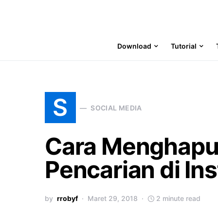
Download
Tutorial
S
SOCIAL MEDIA
Cara Menghapu
Pencarian di In
by
rrobyf
Maret 29, 2018
2 minute read