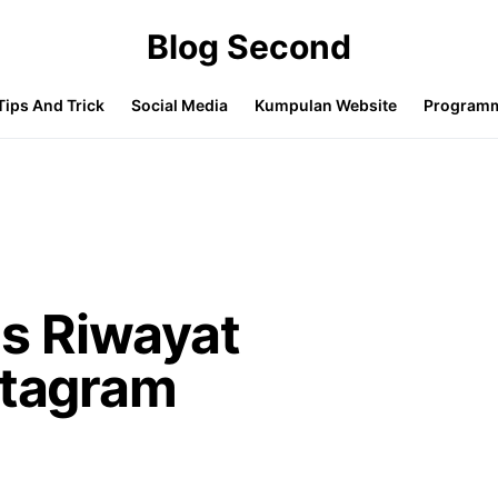
Blog Second
Tips And Trick
Social Media
Kumpulan Website
Program
s Riwayat
stagram