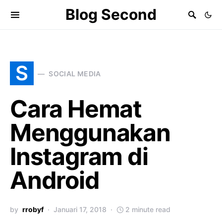
Blog Second
S
SOCIAL MEDIA
Cara Hemat
Menggunakan
Instagram di
Android
by
rrobyf
Januari 17, 2018
2 minute read