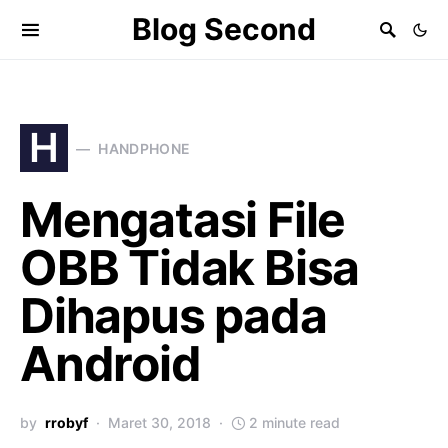
Blog Second
H
HANDPHONE
Mengatasi File
OBB Tidak Bisa
Dihapus pada
Android
by
rrobyf
Maret 30, 2018
2 minute read