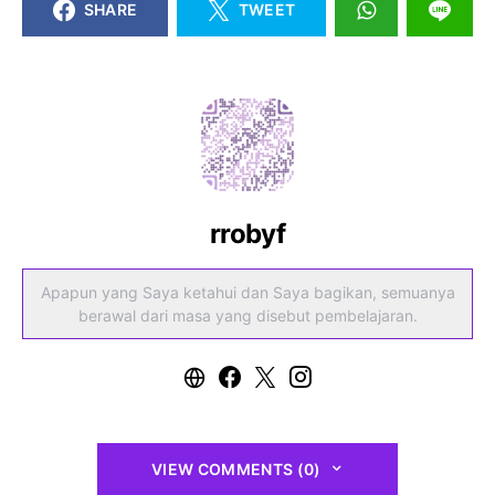
SHARE
TWEET
rrobyf
Apapun yang Saya ketahui dan Saya bagikan, semuanya
berawal dari masa yang disebut pembelajaran.
VIEW COMMENTS (0)