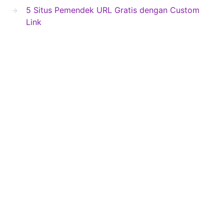
5 Situs Pemendek URL Gratis dengan Custom
Link
Cara Verifikasi Identitas di Aplikasi Orderkuota
Cara Tembak WiFi Menggunakan TP LINK CPE
220
Cara Instal Capcut di Komputer atau Laptop
Blog Second
Copyright © 2024 Blogsecond.com
About Us
Contact Us
Privacy Policy