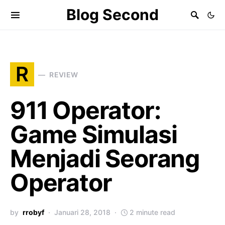
Blog Second
R
REVIEW
911 Operator:
Game Simulasi
Menjadi Seorang
Operator
by
rrobyf
Januari 28, 2018
2 minute read