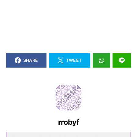
SHARE
TWEET
rrobyf