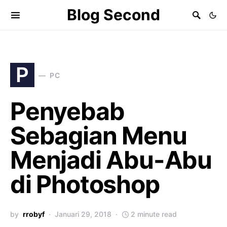
Blog Second
P
PC
Penyebab
Sebagian Menu
Menjadi Abu-Abu
di Photoshop
by
rrobyf
Januari 29, 2018
2 minute read