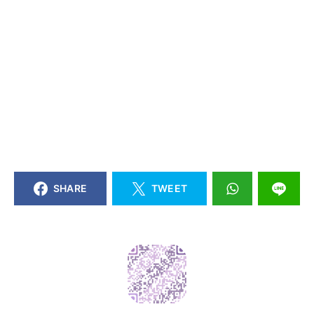
SHARE
TWEET