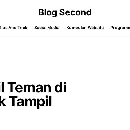
Blog Second
Tips And Trick
Social Media
Kumpulan Website
Program
il Teman di
k Tampil