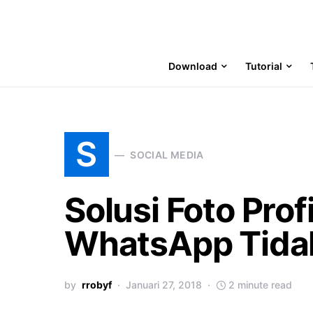
Download
Tutorial
S
SOCIAL MEDIA
Solusi Foto Prof
WhatsApp Tida
by
rrobyf
Januari 27, 2018
2 minute read