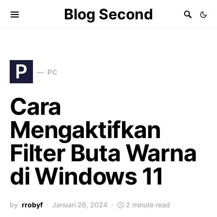
Blog Second
P
PC
Cara
Mengaktifkan
Filter Buta Warna
di Windows 11
by
rrobyf
Januari 26, 2024
2 minute read