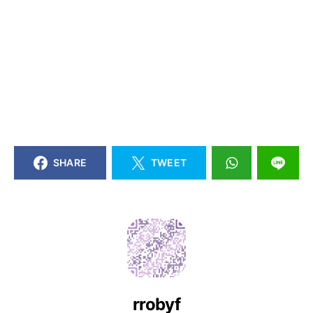
SHARE
TWEET
rrobyf