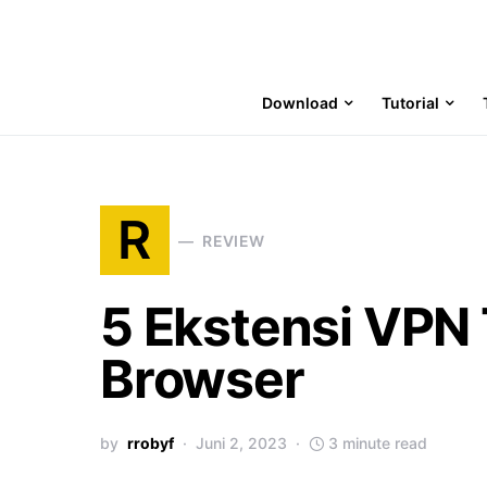
Download
Tutorial
R
REVIEW
5 Ekstensi VPN 
Browser
by
rrobyf
Juni 2, 2023
3 minute read