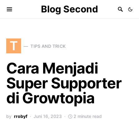
Blog Second
T
TIPS AND TRICK
Cara Menjadi
Super Supporter
di Growtopia
by
rrobyf
Juni 16, 2023
2 minute read