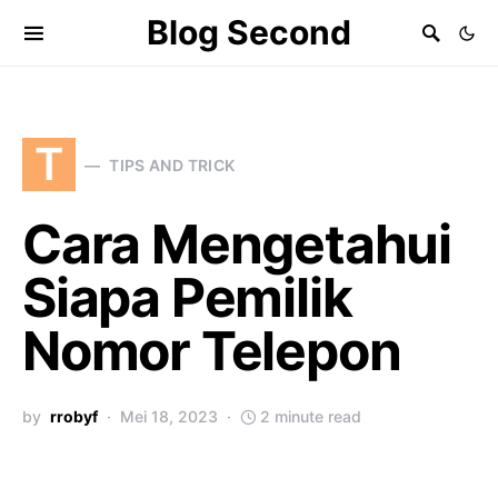
Blog Second
T
TIPS AND TRICK
Cara Mengetahui
Siapa Pemilik
Nomor Telepon
by
rrobyf
Mei 18, 2023
2 minute read