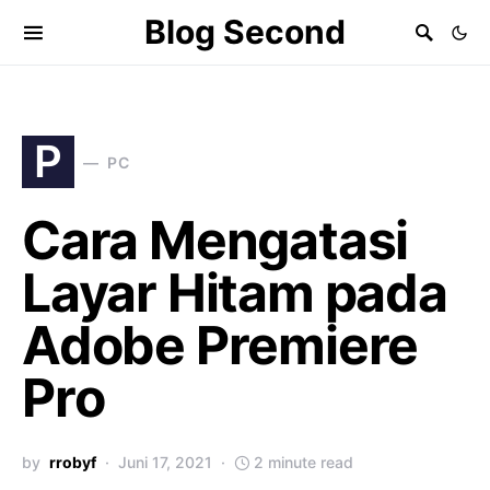
Blog Second
P
PC
Cara Mengatasi
Layar Hitam pada
Adobe Premiere
Pro
by
rrobyf
Juni 17, 2021
2 minute read