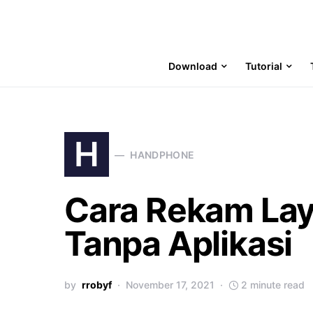
Download
Tutorial
H
HANDPHONE
Cara Rekam Lay
Tanpa Aplikasi
by
rrobyf
November 17, 2021
2 minute read