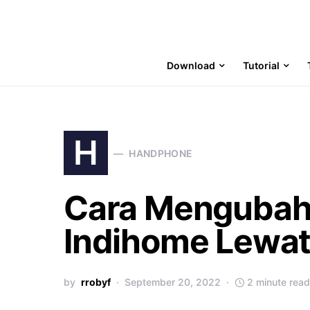
Download
Tutorial
H
HANDPHONE
Cara Mengubah
Indihome Lewat
by
rrobyf
September 20, 2022
2 minute read