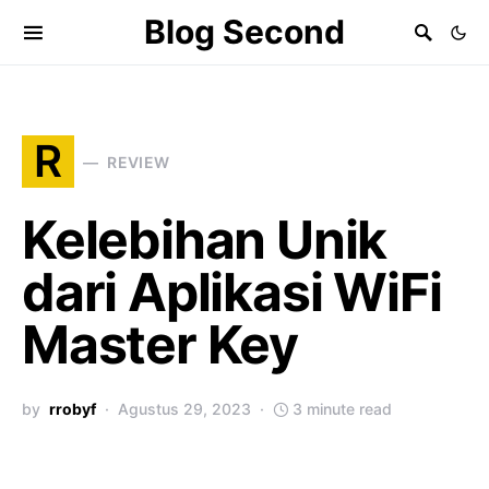
Blog Second
R
REVIEW
Kelebihan Unik
dari Aplikasi WiFi
Master Key
by
rrobyf
Agustus 29, 2023
3 minute read