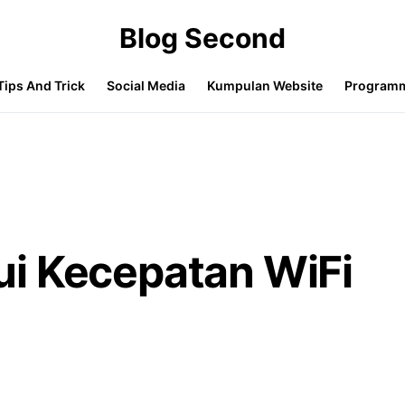
Blog Second
Tips And Trick
Social Media
Kumpulan Website
Program
i Kecepatan WiFi