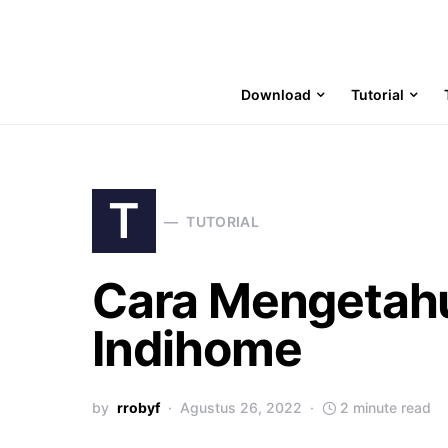
Download
Tutorial
T
TUTORIAL
Cara Mengetahu
Indihome
by
rrobyf
Agustus 26, 2022
2 minute read