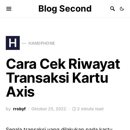
Blog Second
H
HANDPHONE
Cara Cek Riwayat
Transaksi Kartu
Axis
by
rrobyf
Oktober 25, 2022
2 minute read
Segala transaksi yang dilakukan pada kartu