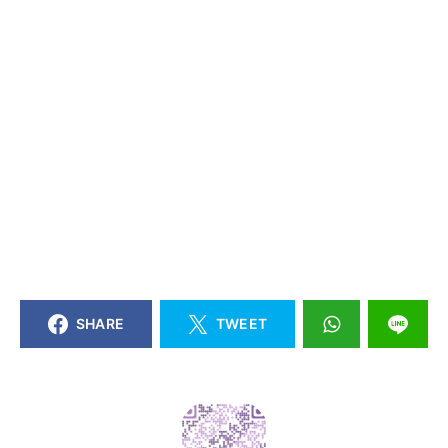
SHARE
TWEET