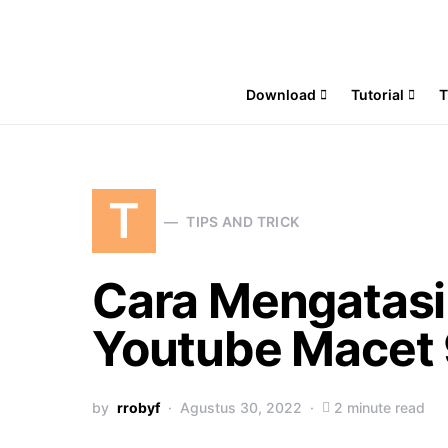
Download
Tutorial
T
T
TIPS AND TRICK
Cara Mengatasi
Youtube Macet
by
rrobyf
Agustus 30, 2022
2 minute read