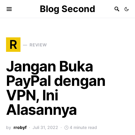
Blog Second
R
REVIEW
Jangan Buka
PayPal dengan
VPN, Ini
Alasannya
by
rrobyf
Juli 31, 2022
4 minute read