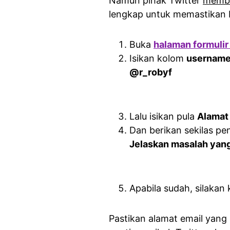
Namun pihak Twitter
membu
lengkap untuk memastikan b
Buka
halaman formulir
Isikan kolom
usernam
@r_robyf
Lalu isikan pula
Alamat
Dan berikan sekilas pe
Jelaskan masalah yan
Apabila sudah, silakan 
Pastikan alamat email yang