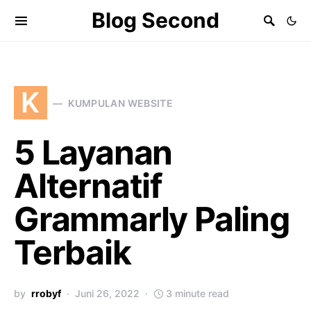
Blog Second
K
KUMPULAN WEBSITE
5 Layanan
Alternatif
Grammarly Paling
Terbaik
by
rrobyf
Juni 26, 2022
3 minute read